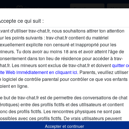
favorite_border
rcher
S'inscrire
ccepte ce qui suit :
Description
vant d'utiliser trav-chat.fr, nous souhaitons attirer ton attention
ur les points suivants : trav-chat.fr contient du matériel
N'a pas encore saisi de description
exuellement explicite non censuré et inapproprié pour les
Cherche
ineurs. Tu dois avoir au moins 18 ans et avoir atteint l'âge de
onsentement dans ton lieu de résidence pour accéder à trav-
N'a spécifié aucune préférence
hat.fr. Les mineurs sont exclus de trav-chat.fr et doivent
quitter c
ite Web immédiatement en cliquant ici.
Parents, veuillez utiliser
e logiciel de contrôle parental pour contrôler ce que vos enfants
oient en ligne.
e but de trav-chat.fr est de permettre des conversations de chat
érotiques) entre des profils fictifs et des utilisateurs et contient
onc des profils fictifs. Les rencontres physiques ne sont pas
ossibles avec ces profils fictifs. De vrais utilisateurs peuvent
galement être trouvés sur le site Web. Afin de différencier ces
Accepter et continuer