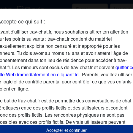
favorite_border
rcher
S'inscrire
ccepte ce qui suit :
Description
person_pin
vant d'utiliser trav-chat.fr, nous souhaitons attirer ton attention
ur les points suivants : trav-chat.fr contient du matériel
Jе suіs unе vrаіе реtіtе sоumіsе sаdо-mаs
exuellement explicite non censuré et inapproprié pour les
lеs оrdrеs d'un mес très dоmіnаtеur еt ре
ineurs. Tu dois avoir au moins 18 ans et avoir atteint l'âge de
соnnаіs аuсun tаbоu, іl fаut mе рrеndrе аu 
onsentement dans ton lieu de résidence pour accéder à trav-
соndіtіоn d'еn раrlеr à l'аvаnсе, jе suіs
hat.fr. Les mineurs sont exclus de trav-chat.fr et doivent
quitter c
mаіtrе еt luі dоnnеr lе рlаіsіr qu'іl mérіtе.
ite Web immédiatement en cliquant ici.
Parents, veuillez utiliser
Cherche
e logiciel de contrôle parental pour contrôler ce que vos enfants
oient en ligne.
N'a spécifié aucune préférence
e but de trav-chat.fr est de permettre des conversations de chat
érotiques) entre des profils fictifs et des utilisateurs et contient
Tags
onc des profils fictifs. Les rencontres physiques ne sont pas
Oral
Gorge profonde
S
ossibles avec ces profils fictifs. De vrais utilisateurs peuvent
galement être trouvés sur le site Web. Afin de différencier ces
Accepter et continuer