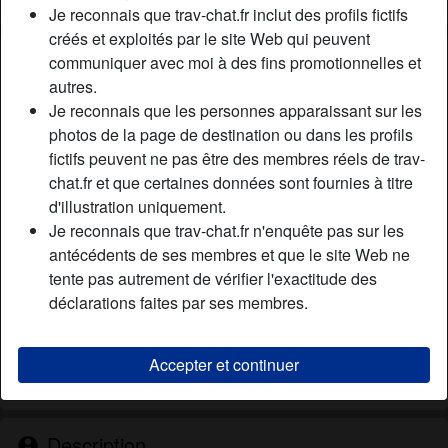
Je reconnais que trav-chat.fr inclut des profils fictifs
créés et exploités par le site Web qui peuvent
Nickname:
PaulMel00
communiquer avec moi à des fins promotionnelles et
Âge:
autres.
32
Je reconnais que les personnes apparaissant sur les
Pays:
France
photos de la page de destination ou dans les profils
Département:
Maine-et-Loire
fictifs peuvent ne pas être des membres réels de trav-
Sexe:
Transexuelle
chat.fr et que certaines données sont fournies à titre
Sexualité:
Gay
d'illustration uniquement.
Relation:
Célibataire
Je reconnais que trav-chat.fr n'enquête pas sur les
Couleur des cheveux:
Brunette
antécédents de ses membres et que le site Web ne
Couleur des yeux:
Brun
tente pas autrement de vérifier l'exactitude des
Taille:
déclarations faites par ses membres.
175 cm
Poids:
64 Kg
Épilé(e):
Épilé(e)
Accepter et continuer
Fumeur(euse):
Oui
Description
person_pin