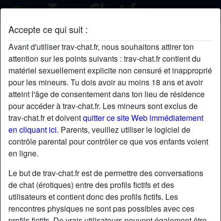
Accepte ce qui suit :
Profil de PaulMel00
Avant d'utiliser trav-chat.fr, nous souhaitons attirer ton
attention sur les points suivants : trav-chat.fr contient du
matériel sexuellement explicite non censuré et inapproprié
pour les mineurs. Tu dois avoir au moins 18 ans et avoir
atteint l'âge de consentement dans ton lieu de résidence
pour accéder à trav-chat.fr. Les mineurs sont exclus de
trav-chat.fr et doivent
quitter ce site Web immédiatement
en cliquant ici.
Parents, veuillez utiliser le logiciel de
contrôle parental pour contrôler ce que vos enfants voient
en ligne.
Le but de trav-chat.fr est de permettre des conversations
de chat (érotiques) entre des profils fictifs et des
utilisateurs et contient donc des profils fictifs. Les
rencontres physiques ne sont pas possibles avec ces
star
chat
Ajouter
Discuter !
profils fictifs. De vrais utilisateurs peuvent également être