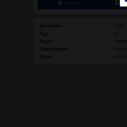
star
chat
Ajouter
Di
u
T
Nickname:
Yazz
Âge:
25
Pays:
Franc
Département:
Sarth
Sexe:
Homm