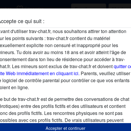
favorite_border
rcher
S'inscrire
ccepte ce qui suit :
Description
vant d'utiliser trav-chat.fr, nous souhaitons attirer ton attention
ur les points suivants : trav-chat.fr contient du matériel
N'a pas encore saisi de description
exuellement explicite non censuré et inapproprié pour les
Cherche
ineurs. Tu dois avoir au moins 18 ans et avoir atteint l'âge de
onsentement dans ton lieu de résidence pour accéder à trav-
Transexuelle, Mince, Africain(e), Asiatiq
hat.fr. Les mineurs sont exclus de trav-chat.fr et doivent
quitter c
Latin(e), 26-35, 36-54, 55+
ite Web immédiatement en cliquant ici.
Parents, veuillez utiliser
e logiciel de contrôle parental pour contrôler ce que vos enfants
oient en ligne.
e but de trav-chat.fr est de permettre des conversations de chat
érotiques) entre des profils fictifs et des utilisateurs et contient
onc des profils fictifs. Les rencontres physiques ne sont pas
ossibles avec ces profils fictifs. De vrais utilisateurs peuvent
galement être trouvés sur le site Web. Afin de différencier ces
Accepter et continuer